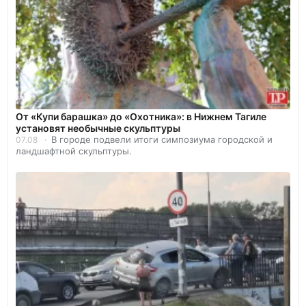
От «Купи барашка» до «Охотника»: в Нижнем Тагиле
установят необычные скульптуры
В городе подвели итоги симпозиума городской и
07.08
ландшафтной скульптуры.