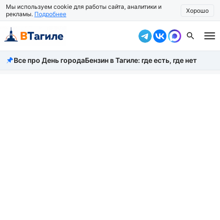
Мы используем cookie для работы сайта, аналитики и
Хорошо
рекламы.
Подробнее
Все про День города
Бензин в Тагиле: где есть, где нет
Все новости
Происшествия
Город
Власть
Жизнь
Экономика
Общество
Рассказать новость