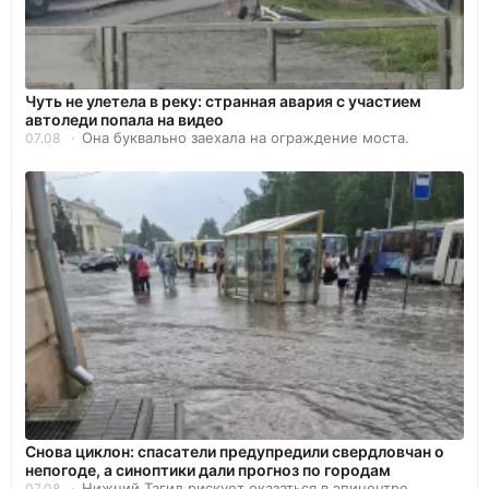
Чуть не улетела в реку: странная авария с участием
автоледи попала на видео
Она буквально заехала на ограждение моста.
07.08
Снова циклон: спасатели предупредили свердловчан о
непогоде, а синоптики дали прогноз по городам
Нижний Тагил рискует оказаться в эпицентре.
07.08