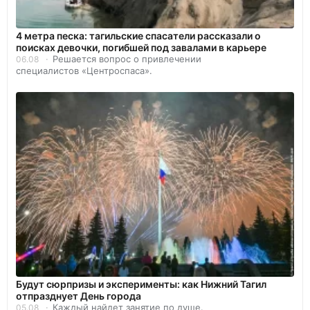
4 метра песка: тагильские спасатели рассказали о
поисках девочки, погибшей под завалами в карьере
Решается вопрос о привлечении
06.08
специалистов «Центроспаса».
Будут сюрпризы и эксперименты: как Нижний Тагил
отпразднует День города
Каждый найдет занятие по душе.
05.08