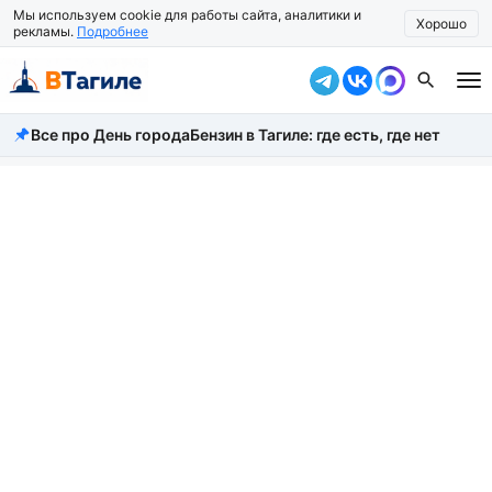
Мы используем cookie для работы сайта, аналитики и
Хорошо
рекламы.
Подробнее
Все про День города
Бензин в Тагиле: где есть, где нет
Все новости
Происшествия
Город
Власть
Жизнь
Экономика
Общество
Рассказать новость