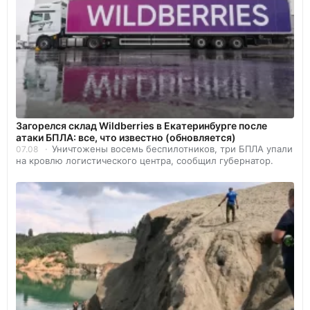
Загорелся склад Wildberries в Екатеринбурге после
атаки БПЛА: все, что известно (обновляется)
Уничтожены восемь беспилотников, три БПЛА упали
07.08
на кровлю логистического центра, сообщил губернатор.