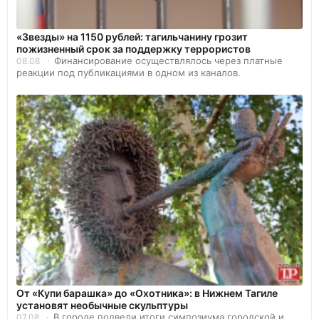
«Звезды» на 1150 рублей: тагильчанину грозит
пожизненный срок за поддержку террористов
Финансирование осуществлялось через платные
08.08
реакции под публикациями в одном из каналов.
От «Купи барашка» до «Охотника»: в Нижнем Тагиле
установят необычные скульптуры
В городе подвели итоги симпозиума городской и
07.08