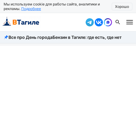
Мы используем cookie для работы сайта, аналитики и
Хорошо
рекламы.
Подробнее
Все про День города
Бензин в Тагиле: где есть, где нет
Все новости
Происшествия
Город
Власть
Жизнь
Экономика
Общество
Рассказать новость