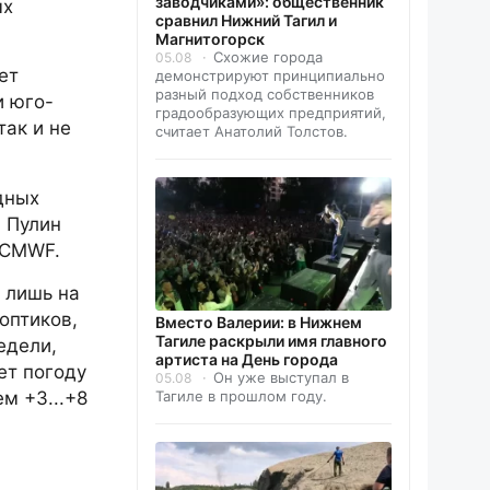
заводчиками»: общественник
ых
сравнил Нижний Тагил и
Магнитогорск
Схожие города
05.08
ет
демонстрируют принципиально
разный подход собственников
и юго-
градообразующих предприятий,
так и не
считает Анатолий Толстов.
дных
 Пулин
ECMWF.
 лишь на
оптиков,
Вместо Валерии: в Нижнем
Тагиле раскрыли имя главного
едели,
артиста на День города
ет погоду
Он уже выступал в
05.08
м +3...+8
Тагиле в прошлом году.