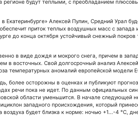
 в регионе будут теплыми, с преобладанием плюсов
 в Екатеринбурге» Алексей Пулин, Средний Урал буд
 обеспечит приток теплых воздушных масс с запада 
бурге до конца октября устойчивый снежный покров 
енно в виде дождя и мокрого снега, причем в запа
ем в восточных. Свой долгосрочный анализ Алексей
ноза температурных аномалий европейской модели 
дь, более осторожны в оценках и публикуют прогноз
адах речи пока не идет. По данным официальных син
ловской области уменьшится. В начале следующей н
нтициклон западного происхождения, который принес
воздуха будет близка к норме: ночью +1...-4 °С, дне