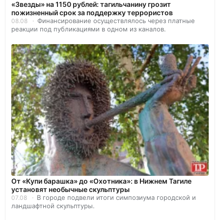
«Звезды» на 1150 рублей: тагильчанину грозит
пожизненный срок за поддержку террористов
Финансирование осуществлялось через платные
08.08
реакции под публикациями в одном из каналов.
От «Купи барашка» до «Охотника»: в Нижнем Тагиле
установят необычные скульптуры
В городе подвели итоги симпозиума городской и
07.08
ландшафтной скульптуры.