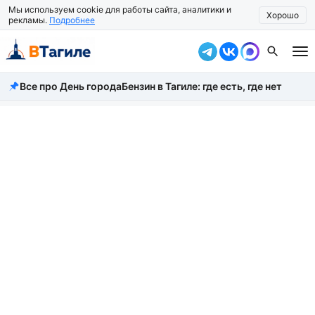
Мы используем cookie для работы сайта, аналитики и
Хорошо
рекламы.
Подробнее
Все про День города
Бензин в Тагиле: где есть, где нет
Все новости
Происшествия
Город
Власть
Жизнь
Экономика
Общество
Рассказать новость