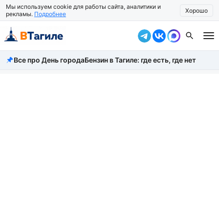
Мы используем cookie для работы сайта, аналитики и
Хорошо
рекламы.
Подробнее
Все про День города
Бензин в Тагиле: где есть, где нет
Все новости
Происшествия
Город
Власть
Жизнь
Экономика
Общество
Рассказать новость