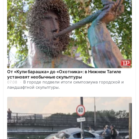
От «Купи барашка» до «Охотника»: в Нижнем Тагиле
установят необычные скульптуры
В городе подвели итоги симпозиума городской и
07.08
ландшафтной скульптуры.