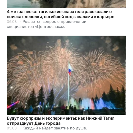
4 метра песка: тагильские спасатели рассказали о
поисках девочки, погибшей под завалами в карьере
Решается вопрос о привлечении
06.08
специалистов «Центроспаса».
Будут сюрпризы и эксперименты: как Нижний Тагил
отпразднует День города
Каждый найдет занятие по душе.
05.08