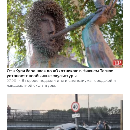
От «Купи барашка» до «Охотника»: в Нижнем Тагиле
установят необычные скульптуры
В городе подвели итоги симпозиума городской и
07.08
ландшафтной скульптуры.