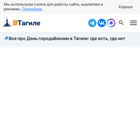
Мы используем cookie для работы сайта, аналитики и
Хорошо
рекламы.
Подробнее
Все про День города
Бензин в Тагиле: где есть, где нет
Все новости
Происшествия
Город
Власть
Жизнь
Экономика
Общество
Рассказать новость