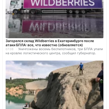
Загорелся склад Wildberries в Екатеринбурге после
атаки БПЛА: все, что известно (обновляется)
Уничтожены восемь беспилотников, три БПЛА упали
07.08
на кровлю логистического центра, сообщил губернатор.