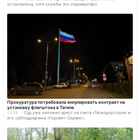
остановлена, хотя службы это опровергают.
Прокуратура потребовала аннулировать контракт на
установку флагштока в Тагиле
Суд уже наложил арест на счета «Тагилдорстроя» и
03.08
его субподрядчика «Горсвет-Сервис».