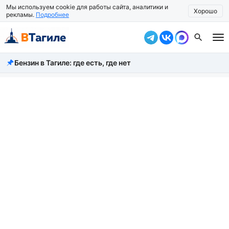
Мы используем cookie для работы сайта, аналитики и
Хорошо
рекламы.
Подробнее
Бензин в Тагиле: где есть, где нет
Все новости
Происшествия
Город
Власть
Жизнь
Экономика
Общество
Рассказать новость