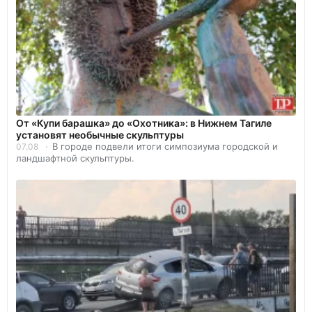
От «Купи барашка» до «Охотника»: в Нижнем Тагиле
установят необычные скульптуры
В городе подвели итоги симпозиума городской и
07.08
ландшафтной скульптуры.