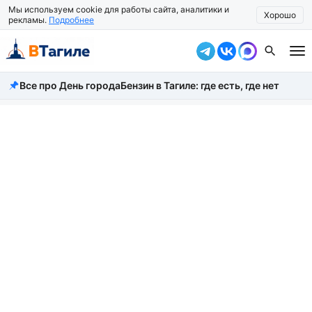
Мы используем cookie для работы сайта, аналитики и
Хорошо
рекламы.
Подробнее
Все про День города
Бензин в Тагиле: где есть, где нет
Все новости
Происшествия
Город
Власть
Жизнь
Экономика
Общество
Рассказать новость