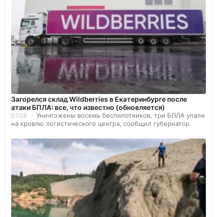
Загорелся склад Wildberries в Екатеринбурге после
атаки БПЛА: все, что известно (обновляется)
Уничтожены восемь беспилотников, три БПЛА упали
07.08
на кровлю логистического центра, сообщил губернатор.