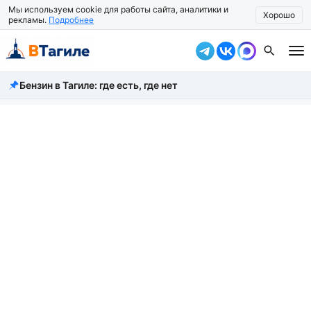
Мы используем cookie для работы сайта, аналитики и
Хорошо
рекламы.
Подробнее
Бензин в Тагиле: где есть, где нет
Все новости
Происшествия
Город
Власть
Жизнь
Экономика
Общество
Рассказать новость