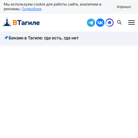
Мы используем cookie для работы сайта, аналитики и
Хорошо
рекламы.
Подробнее
Бензин в Тагиле: где есть, где нет
Все новости
Происшествия
Город
Власть
Жизнь
Экономика
Общество
Рассказать новость