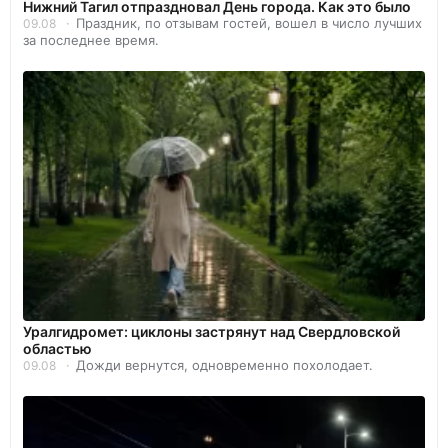
Нижний Тагил отпраздновал День города. Как это было
Праздник, по отзывам гостей, вошел в число лучших
09.08
за последнее время.
Уралгидромет: циклоны застрянут над Свердловской
областью
Дожди вернутся, одновременно похолодает.
09.08