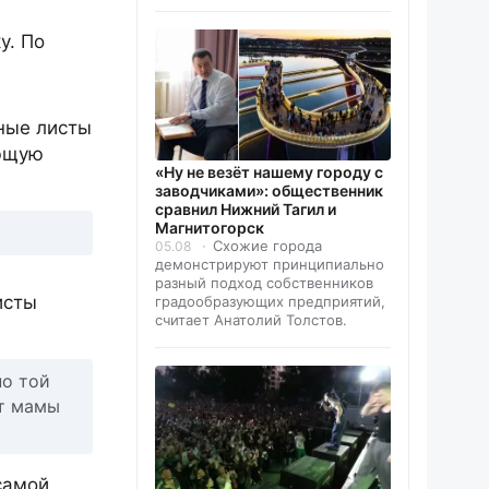
у. По
нные листы
яющую
«Ну не везёт нашему городу с
заводчиками»: общественник
сравнил Нижний Тагил и
Магнитогорск
Схожие города
05.08
демонстрируют принципиально
разный подход собственников
исты
градообразующих предприятий,
считает Анатолий Толстов.
по той
ют мамы
самой