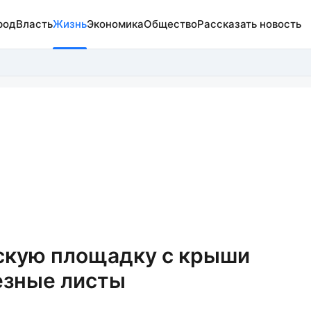
род
Власть
Жизнь
Экономика
Общество
Рассказать новость
тскую площадку с крыши
езные листы