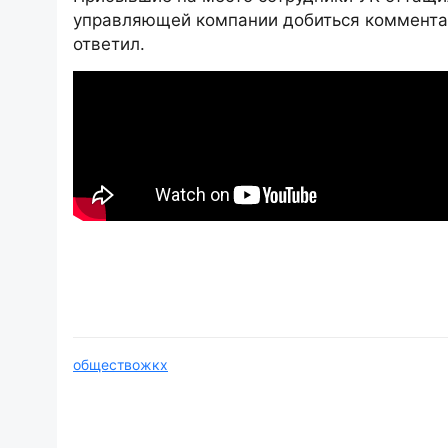
управляющей компании добиться комментар
ответил.
общество
жкх