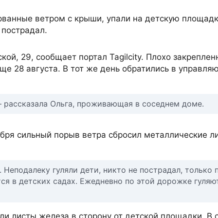
рванные ветром с крыши, упали на детскую площадк
 пострадал.
ой, 29, сообщает портал Tagilcity. Плохо закрепле
ще 28 августа. В тот же день обратились в управл
— рассказала Ольга, проживающая в соседнем доме.
тября сильный порыв ветра сбросил металлические л
 Неподалеку гуляли дети, никто не пострадал, только 
тся в детских садах. Ежедневно по этой дорожке гуля
и листы железа в сторону от детской площадки. В 