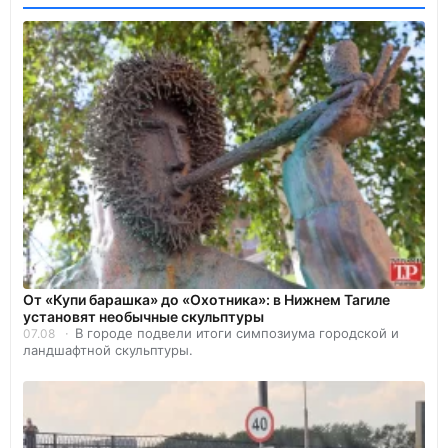
От «Купи барашка» до «Охотника»: в Нижнем Тагиле
установят необычные скульптуры
В городе подвели итоги симпозиума городской и
07.08
ландшафтной скульптуры.