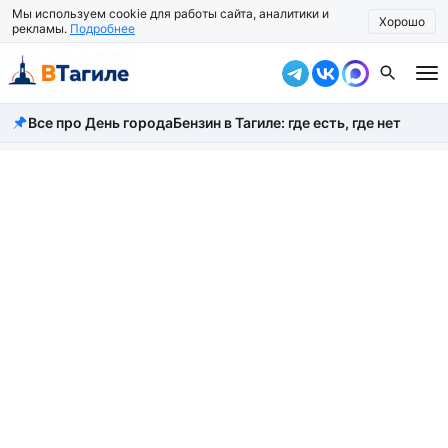
Мы используем cookie для работы сайта, аналитики и
Хорошо
рекламы.
Подробнее
Все про День города
Бензин в Тагиле: где есть, где нет
Все новости
Происшествия
Город
Власть
Жизнь
Экономика
Общество
Рассказать новость