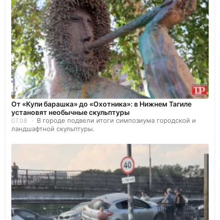
От «Купи барашка» до «Охотника»: в Нижнем Тагиле
установят необычные скульптуры
В городе подвели итоги симпозиума городской и
07.08
ландшафтной скульптуры.