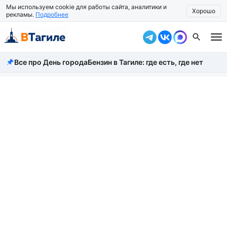
Мы используем cookie для работы сайта, аналитики и
Хорошо
рекламы.
Подробнее
Все про День города
Бензин в Тагиле: где есть, где нет
Все новости
Происшествия
Город
Власть
Жизнь
Экономика
Общество
Рассказать новость