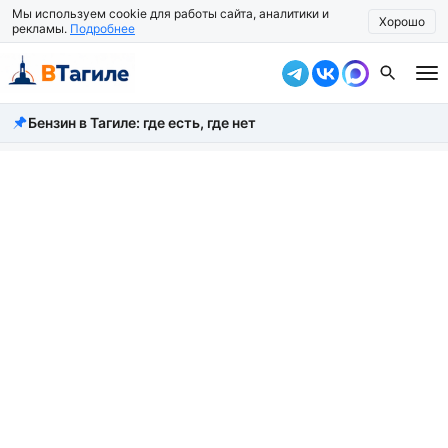
Мы используем cookie для работы сайта, аналитики и
Хорошо
рекламы.
Подробнее
Бензин в Тагиле: где есть, где нет
Все новости
Происшествия
Город
Власть
Жизнь
Экономика
Общество
Рассказать новость