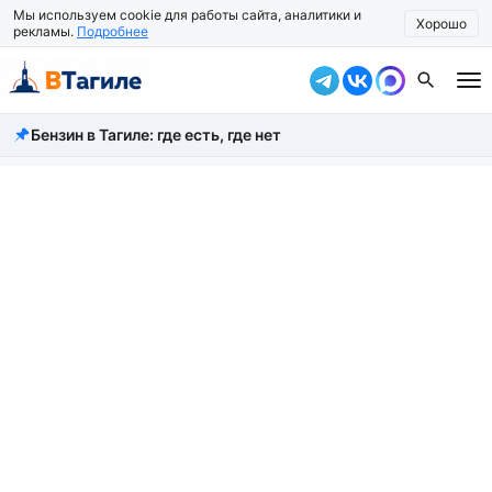
Мы используем cookie для работы сайта, аналитики и
Хорошо
рекламы.
Подробнее
Бензин в Тагиле: где есть, где нет
Все новости
Происшествия
Город
Власть
Жизнь
Экономика
Общество
Рассказать новость