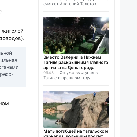
считает Анатолий Толстов.
ю
ь жителей
доводов).
льной
Вместо Валерии: в Нижнем
бильная
Тагиле раскрыли имя главного
рганами
артиста на День города
Он уже выступал в
05.08
ресс-
Тагиле в прошлом году.
лном
Мать погибшей на тагильском
карьере школьницы просит