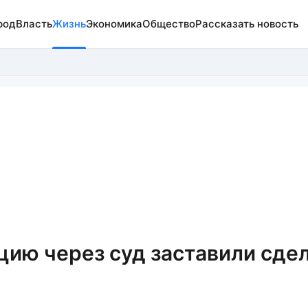
род
Власть
Жизнь
Экономика
Общество
Рассказать новость
ию через суд заставили сде