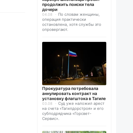
продолжить поиски тела
дочери
По словам женщины,
04.08
операция практически
остановлена, хотя службы это
опровергают.
Прокуратура потребовала
аннулировать контракт на
установку флагштока в Тагиле
Суд уже наложил арест
03.08
на счета «Тагилдорстроя» и его
субподрядчика «Горсвет-
Сервис».