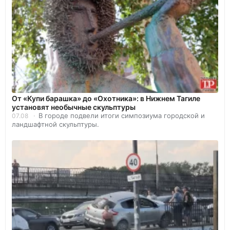
От «Купи барашка» до «Охотника»: в Нижнем Тагиле
установят необычные скульптуры
В городе подвели итоги симпозиума городской и
07.08
ландшафтной скульптуры.