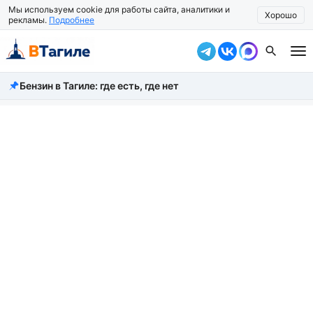
Мы используем cookie для работы сайта, аналитики и
Хорошо
рекламы.
Подробнее
Бензин в Тагиле: где есть, где нет
Все новости
Происшествия
Город
Власть
Жизнь
Экономика
Общество
Рассказать новость