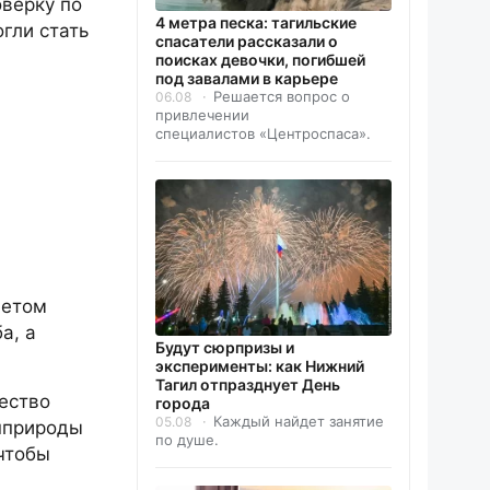
оверку по
4 метра песка: тагильские
гли стать
спасатели рассказали о
поисках девочки, погибшей
под завалами в карьере
Решается вопрос о
06.08
привлечении
специалистов «Центроспаса».
летом
а, а
Будут сюрпризы и
эксперименты: как Нижний
Тагил отпразднует День
ество
города
Каждый найдет занятие
05.08
инприроды
по душе.
чтобы