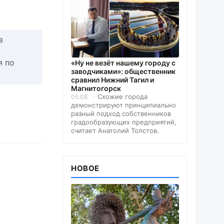
в
я по
«Ну не везёт нашему городу с
заводчиками»: общественник
сравнил Нижний Тагил и
Магнитогорск
Схожие города
05.08
демонстрируют принципиально
разный подход собственников
градообразующих предприятий,
считает Анатолий Толстов.
НОВОЕ