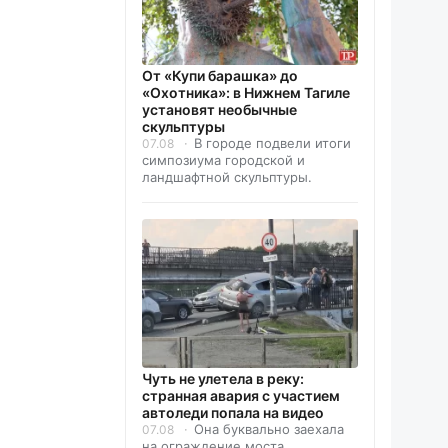
От «Купи барашка» до
«Охотника»: в Нижнем Тагиле
установят необычные
скульптуры
В городе подвели итоги
07.08
симпозиума городской и
ландшафтной скульптуры.
Чуть не улетела в реку:
странная авария с участием
автоледи попала на видео
Она буквально заехала
07.08
на ограждение моста.