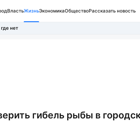
род
Власть
Жизнь
Экономика
Общество
Рассказать новость
 где нет
верить гибель рыбы в городс