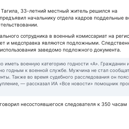
 Тагила, 33-летний местный житель решился на
н предъявил начальнику отдела кадров поддельные 
етельствовании.
ального сотрудника в военный комиссариат на реги
илет и медсправка являются подложными. Следствен
 использования заведомо подложного документа.
о иметь военную категорию годности «А». Гражданин 
нно годным к военной службе. Мужчина не стал сообщат
нты. Также во время судебного расследования он пояс
тупление, — рассказал ИА «Все новости» помощник пр
риговорил несостоявшегося следователя к 350 часам