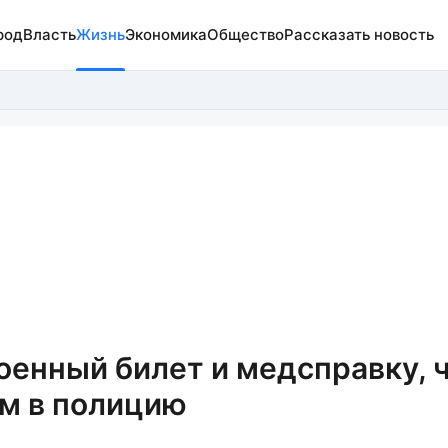
род
Власть
Жизнь
Экономика
Общество
Рассказать новость
оенный билет и медсправку, 
м в полицию