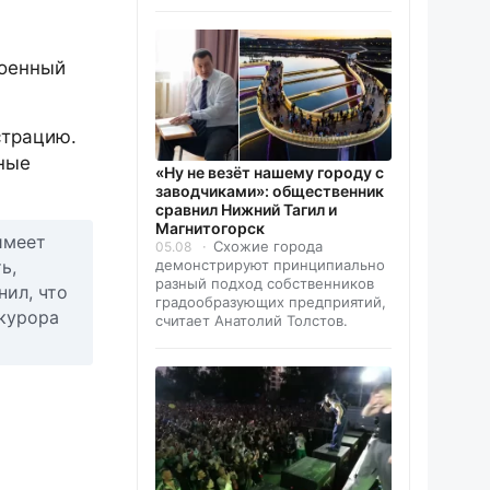
военный
страцию.
ные
«Ну не везёт нашему городу с
заводчиками»: общественник
сравнил Нижний Тагил и
Магнитогорск
имеет
Схожие города
05.08
демонстрируют принципиально
ь,
разный подход собственников
нил, что
градообразующих предприятий,
окурора
считает Анатолий Толстов.