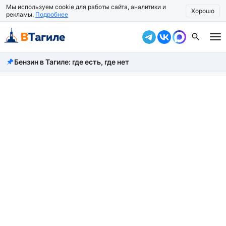
Мы используем cookie для работы сайта, аналитики и
Хорошо
рекламы.
Подробнее
Бензин в Тагиле: где есть, где нет
Все новости
Происшествия
Город
Власть
Жизнь
Экономика
Общество
Рассказать новость