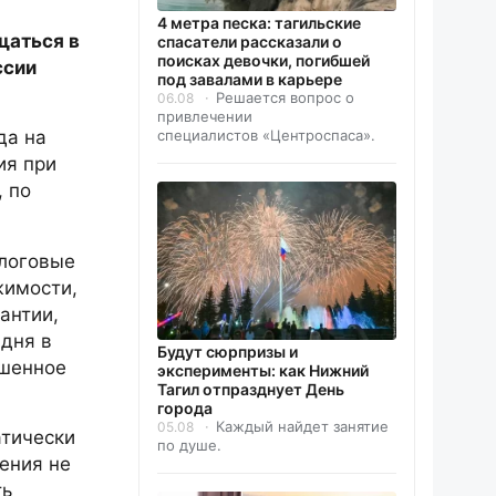
4 метра песка: тагильские
щаться в
спасатели рассказали о
поисках девочки, погибшей
ссии
под завалами в карьере
Решается вопрос о
06.08
привлечении
специалистов «Центроспаса».
да на
ия при
, по
алоговые
жимости,
антии,
 дня в
Будут сюрпризы и
ышенное
эксперименты: как Нижний
Тагил отпразднует День
города
Каждый найдет занятие
05.08
атически
по душе.
ения не
ть