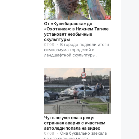
От «Купи барашка» до
«Охотника»: в Нижнем Тагиле
установят необычные
скульптуры
В городе подвели итоги
07.08
симпозиума городской и
ландшафтной скульптуры.
Чуть не улетела в реку:
странная авария с участием
автоледи попала на видео
Она буквально заехала
07.08
на ограждение моста.