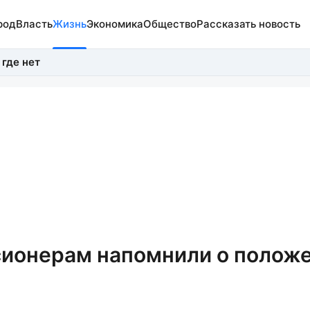
род
Власть
Жизнь
Экономика
Общество
Рассказать новость
 где нет
ионерам напомнили о полож