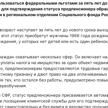
льзоваться федеральными льготами за пять лет до
м для подтверждения статуса предпенсионера обра
ли в региональном отделении Социального фонда Ро
возраст наступает за пять лет до нового срока выхо
 этот статус приобретут мужчины 1966 года рожден
ждения, у которых нет детей или есть один ребенок
граждан охватывает несколько сфер. Он включает н
 уплаты налога на имущество за один объект недви
ого, предпенсионерам предоставляются трудовые гар
тному признаку и дают право на два оплачиваемых
я тех, кто остался без работы, предусмотрено пов
ереобучения.
и СФР, статус предпенсионера присваивается автом
ое посещение клиентской службы для его подтвержд
 самостоятельно и без визита в ведомство получи