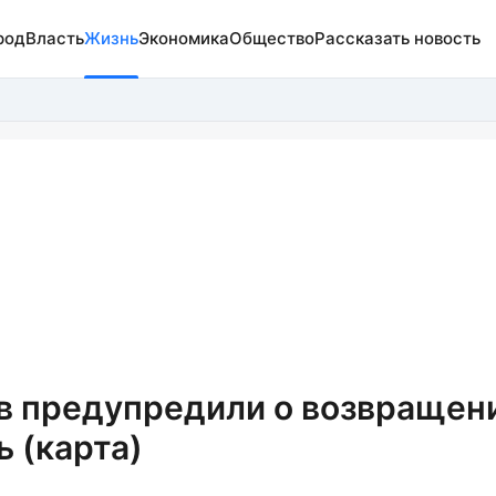
род
Власть
Жизнь
Экономика
Общество
Рассказать новость
в предупредили о возвращен
ь (карта)