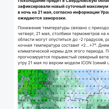
Похолодание придет в Свердловскую облас
зафиксировали новый суточный максимум т
в ночь на 21 мая, согласно информации Ур
ожидаются заморозки.
Понижение температуры связано с приходом
четверг, 21 мая, столбики термометров на 
области могут опуститься до -2 градусов,
ночная температура составит +2...+7°. Днем 
климатической нормы для этого периода. П
прогнозируется порывистый северный вете
утру 21 мая по версии модели ICON (синий ц