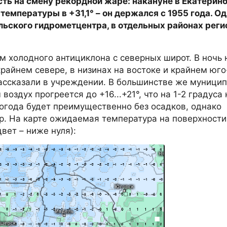
ть на смену рекордной жаре: накануне в Екатерин
емпературы в +31,1° – он держался с 1955 года. О
альского гидрометцентра, в отдельных районах реги
 холодного антициклона с северных широт. В ночь 
крайнем севере, в низинах на востоке и крайнем юг
 рассказали в учреждении. В большинстве же муници
воздух прогреется до +16...+21°, что на 1-2 градуса
огода будет преимущественно без осадков, однако
р. На карте ожидаемая температура на поверхности
вет – ниже нуля):