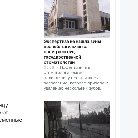
Экспертиза не нашла вины
врачей: тагильчанка
проиграла суд
государственной
стоматологии
После визита в
06.08
стоматологическую
поликлинику нее началось
воспаление, которое привело к
удалению нескольких зубов.
нцу
ают
ременные