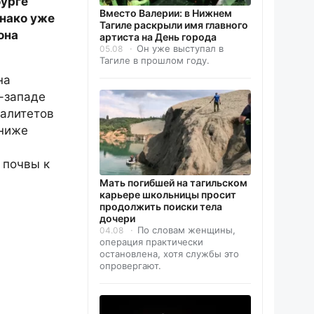
бурге
Вместо Валерии: в Нижнем
днако уже
Тагиле раскрыли имя главного
она
артиста на День города
Он уже выступал в
05.08
Тагиле в прошлом году.
на
о-западе
палитетов
 ниже
 почвы к
Мать погибшей на тагильском
карьере школьницы просит
продолжить поиски тела
дочери
По словам женщины,
04.08
операция практически
остановлена, хотя службы это
опровергают.