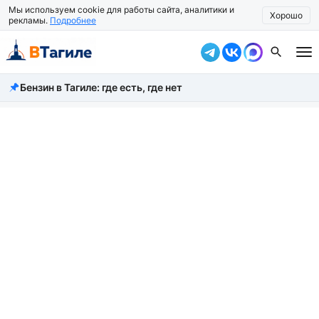
Мы используем cookie для работы сайта, аналитики и
Хорошо
рекламы.
Подробнее
Бензин в Тагиле: где есть, где нет
Все новости
Происшествия
Город
Власть
Жизнь
Экономика
Общество
Рассказать новость