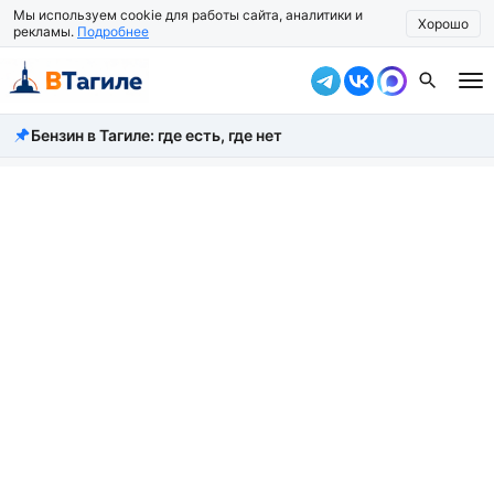
Мы используем cookie для работы сайта, аналитики и
Хорошо
рекламы.
Подробнее
Бензин в Тагиле: где есть, где нет
Все новости
Происшествия
Город
Власть
Жизнь
Экономика
Общество
Рассказать новость