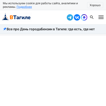
Мы используем cookie для работы сайта, аналитики и
Хорошо
рекламы.
Подробнее
Все про День города
Бензин в Тагиле: где есть, где нет
Все новости
Происшествия
Город
Власть
Жизнь
Экономика
Общество
Рассказать новость