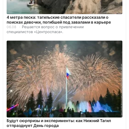
4 метра песка: тагильские спасатели рассказали о
поисках девочки, погибшей под завалами в карьере
Решается вопрос о привлечении
06.08
специалистов «Центроспаса».
Будут сюрпризы и эксперименты: как Нижний Тагил
отпразднует День города