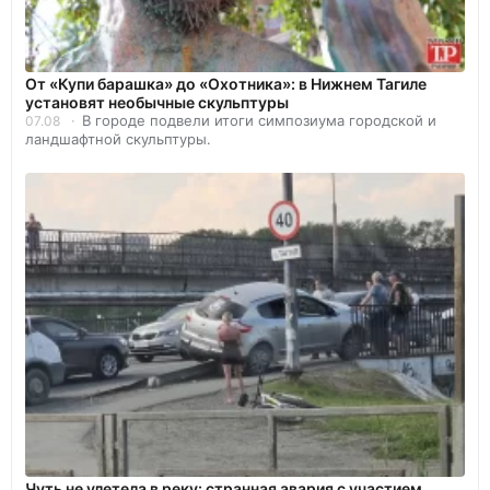
От «Купи барашка» до «Охотника»: в Нижнем Тагиле
установят необычные скульптуры
В городе подвели итоги симпозиума городской и
07.08
ландшафтной скульптуры.
Чуть не улетела в реку: странная авария с участием