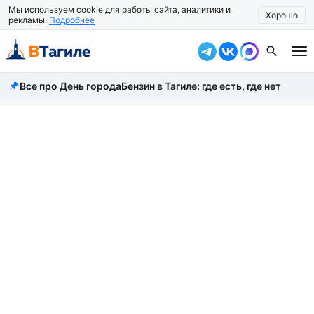
Мы используем cookie для работы сайта, аналитики и
Хорошо
рекламы.
Подробнее
Все про День города
Бензин в Тагиле: где есть, где нет
Все новости
Происшествия
Город
Власть
Жизнь
Экономика
Общество
Рассказать новость