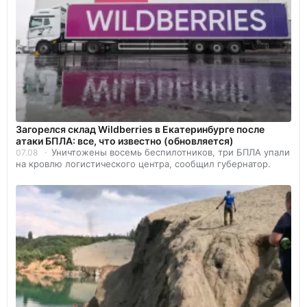
Загорелся склад Wildberries в Екатеринбурге после
атаки БПЛА: все, что известно (обновляется)
Уничтожены восемь беспилотников, три БПЛА упали
07.08
на кровлю логистического центра, сообщил губернатор.