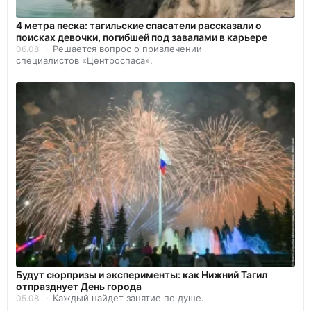
4 метра песка: тагильские спасатели рассказали о
поисках девочки, погибшей под завалами в карьере
Решается вопрос о привлечении
06.08
специалистов «Центроспаса».
Будут сюрпризы и эксперименты: как Нижний Тагил
отпразднует День города
Каждый найдет занятие по душе.
05.08