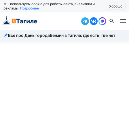
Мы используем cookie для работы сайта, аналитики и
Хорошо
рекламы.
Подробнее
Все про День города
Бензин в Тагиле: где есть, где нет
Все новости
Происшествия
Город
Власть
Жизнь
Экономика
Общество
Рассказать новость