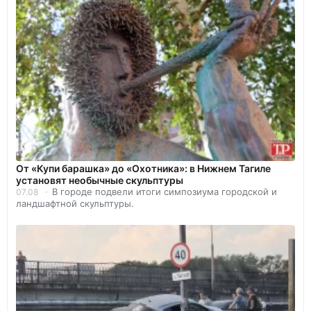
От «Купи барашка» до «Охотника»: в Нижнем Тагиле
установят необычные скульптуры
В городе подвели итоги симпозиума городской и
07.08
ландшафтной скульптуры.