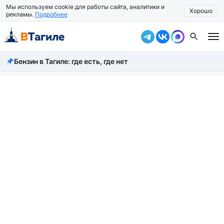
Мы используем cookie для работы сайта, аналитики и
Хорошо
рекламы.
Подробнее
Бензин в Тагиле: где есть, где нет
Все новости
Происшествия
Город
Власть
Жизнь
Экономика
Общество
Рассказать новость