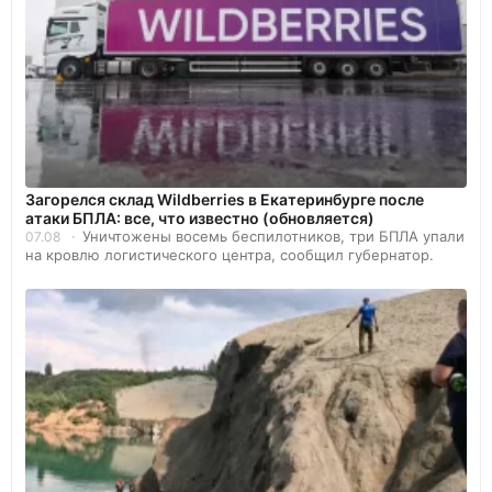
Загорелся склад Wildberries в Екатеринбурге после
атаки БПЛА: все, что известно (обновляется)
Уничтожены восемь беспилотников, три БПЛА упали
07.08
на кровлю логистического центра, сообщил губернатор.