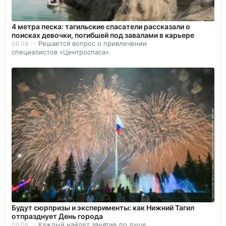
4 метра песка: тагильские спасатели рассказали о
поисках девочки, погибшей под завалами в карьере
Решается вопрос о привлечении
06.08
специалистов «Центроспаса».
Будут сюрпризы и эксперименты: как Нижний Тагил
отпразднует День города
Каждый найдет занятие по душе.
05.08