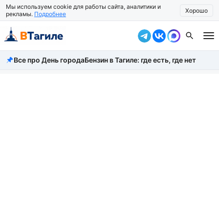
Мы используем cookie для работы сайта, аналитики и
Хорошо
рекламы.
Подробнее
Все про День города
Бензин в Тагиле: где есть, где нет
Все новости
Происшествия
Город
Власть
Жизнь
Экономика
Общество
Рассказать новость