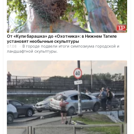
От «Купи барашка» до «Охотника»: в Нижнем Тагиле
установят необычные скульптуры
В городе подвели итоги симпозиума городской и
07.08
ландшафтной скульптуры.