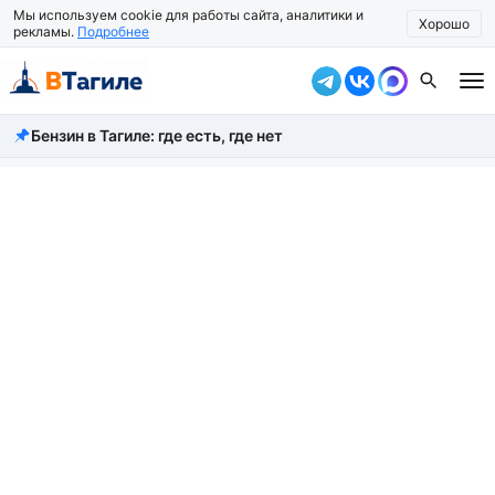
Мы используем cookie для работы сайта, аналитики и
Хорошо
рекламы.
Подробнее
Бензин в Тагиле: где есть, где нет
Все новости
Происшествия
Город
Власть
Жизнь
Экономика
Общество
Рассказать новость