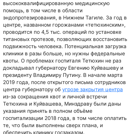
высококвалифицированную медицинскую
помощь, в том числе в области
эндопротезирования, в Нижнем Тагиле. За год в
центре, названном горожанами «тетюхинским»,
проводится по 4,5 тыс. операций по установке
титановых протезов, позволяющих восстановить
подвижность человека. Потенциальная загрузка
клиники в разы больше, но нужны федеральные
квоты. О проблемах госпиталя Тетюхин не раз
докладывал губернатору Евгению Куйвашеву и
президенту Владимиру Путину. В начале марта
2019 года, после открытого письма сотрудников
центра губернатору об
угрозе закрытия центра
из-за сокращения квот и личной встречи
Тетюхина и Куйвашева, Минздраву были даны
указания принять в полном объёме
госпитализации 2018 года, в том числе оплатить
те, что были выполнены сверх плана, и
обеспечить клинику госзаказом.