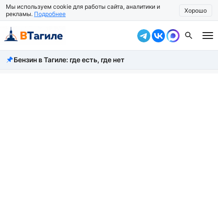
Мы используем cookie для работы сайта, аналитики и
Хорошо
рекламы.
Подробнее
Бензин в Тагиле: где есть, где нет
Все новости
Происшествия
Город
Власть
Жизнь
Экономика
Общество
Рассказать новость