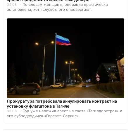
По словам женщины, операция практически
04.08
остановлена, хотя службы это опровергают.
Прокуратура потребовала аннулировать контракт на
установку флагштока в Тагиле
Суд уже наложил арест на счета «Тагилдорстроя» и
03.08
его субподрядчика «Горсвет-Сервис».