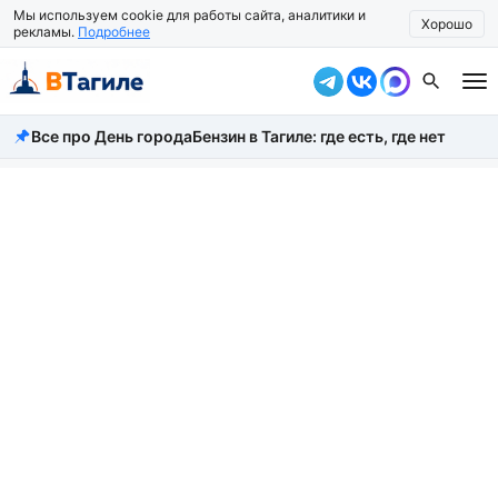
Мы используем cookie для работы сайта, аналитики и
Хорошо
рекламы.
Подробнее
Все про День города
Бензин в Тагиле: где есть, где нет
Все новости
Происшествия
Город
Власть
Жизнь
Экономика
Общество
Рассказать новость