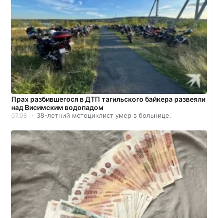
Прах разбившегося в ДТП тагильского байкера развеяли
над Висимским водопадом
38-летний мотоциклист умер в больнице.
07.08