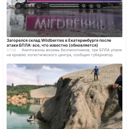
Загорелся склад Wildberries в Екатеринбурге после
атаки БПЛА: все, что известно (обновляется)
Уничтожены восемь беспилотников, три БПЛА упали
07.08
на кровлю логистического центра, сообщил губернатор.