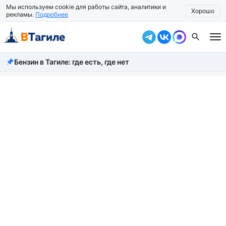
Мы используем cookie для работы сайта, аналитики и
Хорошо
рекламы.
Подробнее
Бензин в Тагиле: где есть, где нет
Все новости
Происшествия
Город
Власть
Жизнь
Экономика
Общество
Рассказать новость