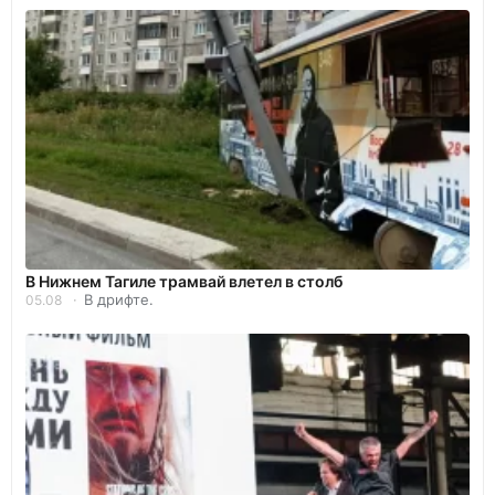
В Нижнем Тагиле трамвай влетел в столб
В дрифте.
05.08