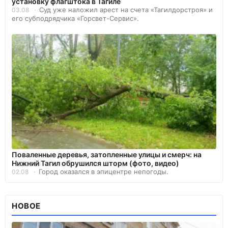
установку флагштока в Тагиле
Суд уже наложил арест на счета «Тагилдорстроя» и
03.08
его субподрядчика «Горсвет-Сервис».
Поваленные деревья, затопленные улицы и смерч: на
Нижний Тагил обрушился шторм (фото, видео)
Город оказался в эпицентре непогоды.
02.08
НОВОЕ