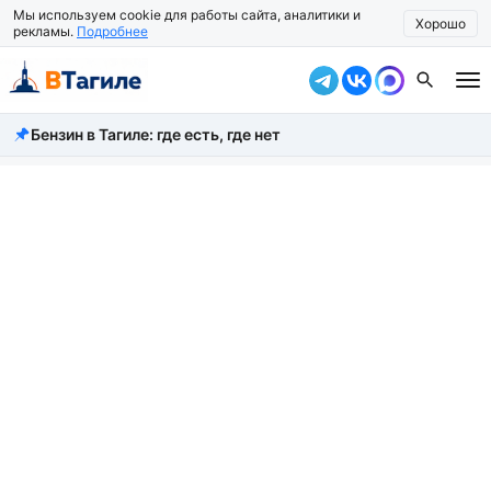
Мы используем cookie для работы сайта, аналитики и
Хорошо
рекламы.
Подробнее
Бензин в Тагиле: где есть, где нет
Все новости
Происшествия
Город
Власть
Жизнь
Экономика
Общество
Рассказать новость