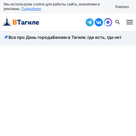
Мы используем cookie для работы сайта, аналитики и
Хорошо
рекламы.
Подробнее
Все про День города
Бензин в Тагиле: где есть, где нет
Все новости
Происшествия
Город
Власть
Жизнь
Экономика
Общество
Рассказать новость