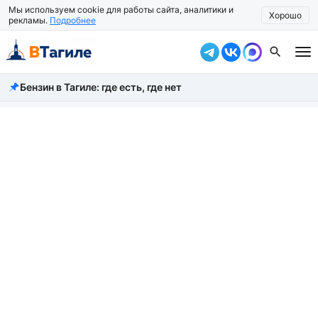
Мы используем cookie для работы сайта, аналитики и
Хорошо
рекламы.
Подробнее
Бензин в Тагиле: где есть, где нет
Все новости
Происшествия
Город
Власть
Жизнь
Экономика
Общество
Рассказать новость