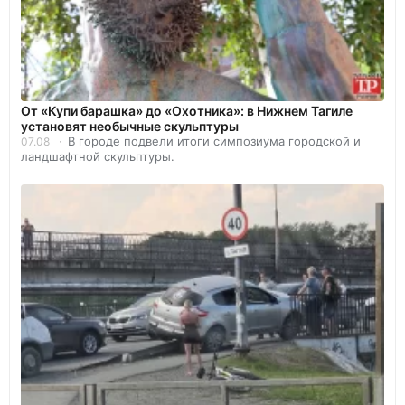
От «Купи барашка» до «Охотника»: в Нижнем Тагиле
установят необычные скульптуры
В городе подвели итоги симпозиума городской и
07.08
ландшафтной скульптуры.