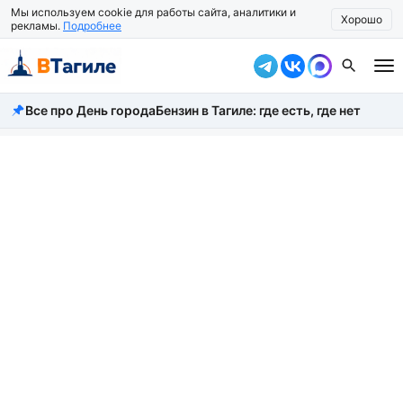
Мы используем cookie для работы сайта, аналитики и
Хорошо
рекламы.
Подробнее
Все про День города
Бензин в Тагиле: где есть, где нет
Все новости
Происшествия
Город
Власть
Жизнь
Экономика
Общество
Рассказать новость