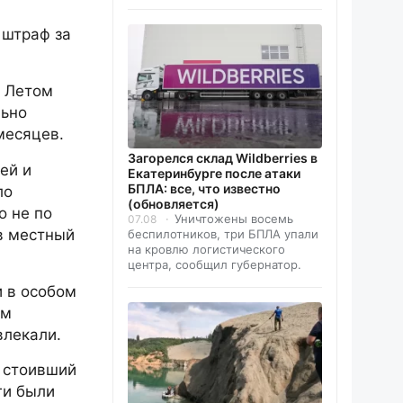
 штраф за
. Летом
льно
месяцев.
Загорелся склад Wildberries в
ей и
Екатеринбурге после атаки
БПЛА: все, что известно
ло
(обновляется)
о не по
Уничтожены восемь
07.08
 в местный
беспилотников, три БПЛА упали
на кровлю логистического
центра, сообщил губернатор.
 в особом
им
влекали.
, стоивший
ги были