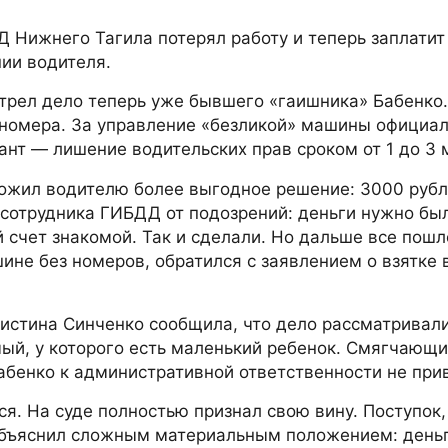
Д Нижнего Тагила потерял работу и теперь заплатит
нии водителя.
трел дело теперь уже бывшего «гаишника» Бабенко
сномера. За управление «безликой» машины официа
ант — лишение водительских прав сроком от 1 до 3 
ложил водителю более выгодное решение: 3000 рубл
-сотрудника ГИБДД от подозрений: деньги нужно бы
 счет знакомой. Так и сделали. Но дальше все пошл
шине без номеров, обратился с заявлением о взятке
истина Синченко сообщила, что дело рассматривали
мый, у которого есть маленький ребенок. Смягчающ
Бабенко к административной ответственности не при
я. На суде полностью признал свою вину. Поступок
 объяснил сложным материальным положением: день