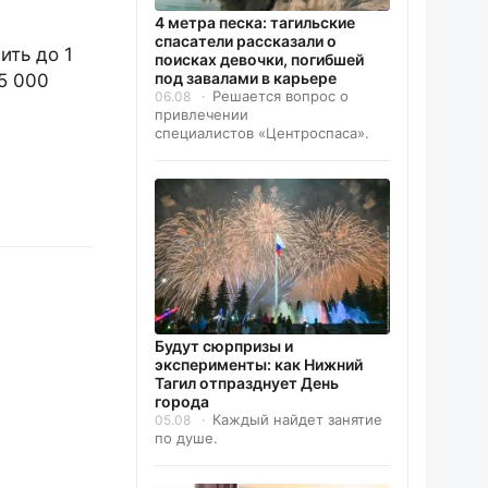
4 метра песка: тагильские
спасатели рассказали о
ить до 1
поисках девочки, погибшей
под завалами в карьере
5 000
Решается вопрос о
06.08
привлечении
специалистов «Центроспаса».
Будут сюрпризы и
эксперименты: как Нижний
Тагил отпразднует День
города
Каждый найдет занятие
05.08
по душе.