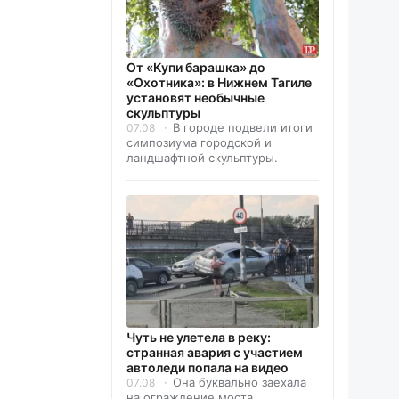
От «Купи барашка» до
«Охотника»: в Нижнем Тагиле
установят необычные
скульптуры
В городе подвели итоги
07.08
симпозиума городской и
ландшафтной скульптуры.
Чуть не улетела в реку:
странная авария с участием
автоледи попала на видео
Она буквально заехала
07.08
на ограждение моста.