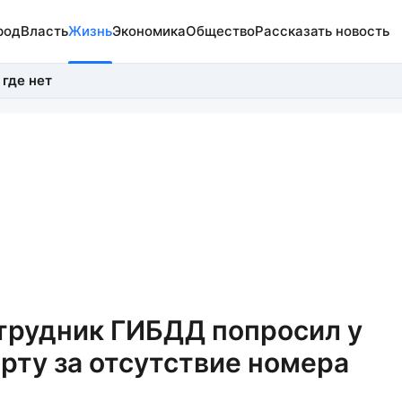
род
Власть
Жизнь
Экономика
Общество
Рассказать новость
 где нет
трудник ГИБДД попросил у
арту за отсутствие номера