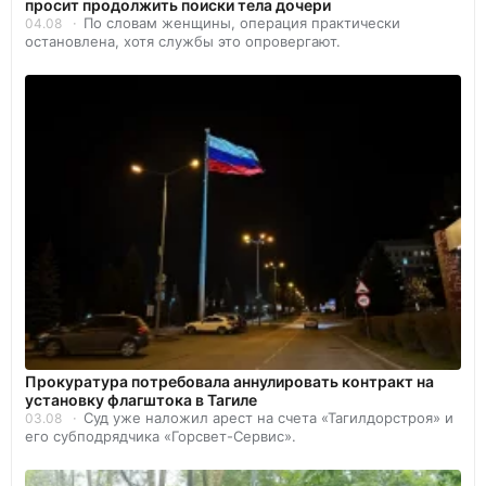
просит продолжить поиски тела дочери
По словам женщины, операция практически
04.08
остановлена, хотя службы это опровергают.
Прокуратура потребовала аннулировать контракт на
установку флагштока в Тагиле
Суд уже наложил арест на счета «Тагилдорстроя» и
03.08
его субподрядчика «Горсвет-Сервис».