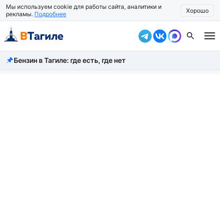
Мы используем cookie для работы сайта, аналитики и
Хорошо
рекламы.
Подробнее
Бензин в Тагиле: где есть, где нет
Все новости
Происшествия
Город
Власть
Жизнь
Экономика
Общество
Рассказать новость