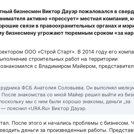
стный бизнесмен Виктор Дауэр пожаловался в свер
ринимателя активно «прессует» местная компания, 
рошие связи в правоохранительных органах и мэри
ому бизнесмену угрожают тюремным сроком «за нар
ектором ООО «Строй Старт». В 2014 году его комп
ыполнение строительных работ на территории
 познакомился с Владимиром Майером, представите
отрудника ФСБ Анатолия Соловьева. Он выполнял мелку
 После знакомства со мной Майер решил выйти из бизн
 поскольку мы с ним были хорошо знакомы, деньги „за
 — пояснил «URA.Ru» Виктор Дауэр.
тал. После этого и начались проблемы с бизнесом. 
еводить деньги за произведенные работы. Представ