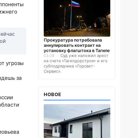
оппоненты
ижнего
сейчас
Прокуратура потребовала
рой
аннулировать контракт на
установку флагштока в Тагиле
Суд уже наложил арест
03.08
на счета «Тагилдорстроя» и его
ют угрозы
субподрядчика «Горсвет-
Сервис».
ядешь за
НОВОЕ
оссии
области
ловьева