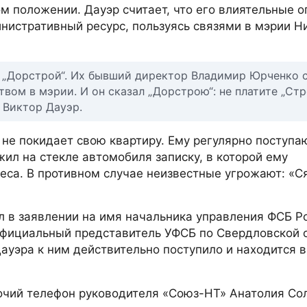
м положении. Дауэр считает, что его влиятельные 
нистративный ресурс, пользуясь связями в мэрии Н
я „Дорстрой“. Их бывший директор Владимир Юрченко 
вом в мэрии. И он сказал „Дорстрою“: не платите „Ст
л Виктор Дауэр.
не покидает свою квартиру. Ему регулярно поступа
жил на стекле автомобиля записку, в которой ему
еса. В противном случае неизвестные угрожают: «С
л в заявлении на имя начальника управления ФСБ Р
Официальный представитель УФСБ по Свердловской 
ауэра к ним действительно поступило и находится в
очий телефон руководителя «Союз-НТ» Анатолия Со