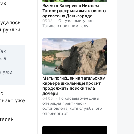
ких
Вместо Валерии: в Нижнем
Тагиле раскрыли имя главного
артиста на День города
Он уже выступал в
05.08
 удалось.
Тагиле в прошлом году.
ч рублей
Как
, а
н уже
Мать погибшей на тагильском
карьере школьницы просит
продолжить поиски тела
 с
дочери
По словам женщины,
04.08
днако уже
операция практически
остановлена, хотя службы это
опровергают.
телей