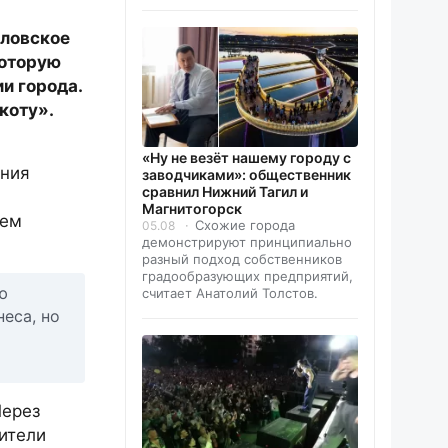
дловское
которую
и города.
коту».
«Ну не везёт нашему городу с
ания
заводчиками»: общественник
сравнил Нижний Тагил и
Магнитогорск
лем
Схожие города
05.08
демонстрируют принципиально
разный подход собственников
градообразующих предприятий,
ю
считает Анатолий Толстов.
еса, но
Через
ители