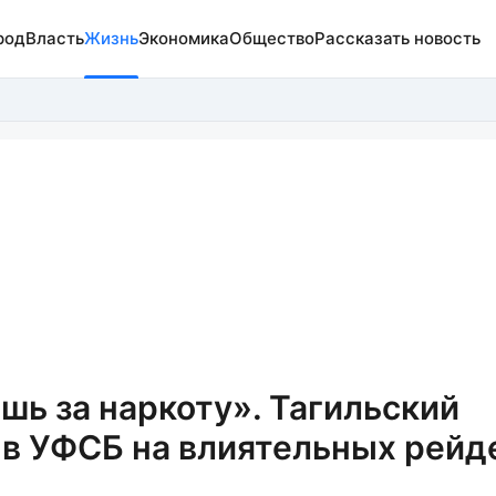
род
Власть
Жизнь
Экономика
Общество
Рассказать новость
шь за наркоту». Тагильский
 в УФСБ на влиятельных рейд