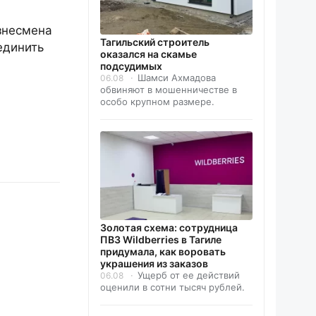
знесмена
Тагильский строитель
единить
оказался на скамье
подсудимых
Шамси Ахмадова
06.08
обвиняют в мошенничестве в
особо крупном размере.
Золотая схема: сотрудница
ПВЗ Wildberries в Тагиле
придумала, как воровать
украшения из заказов
Ущерб от ее действий
06.08
оценили в сотни тысяч рублей.