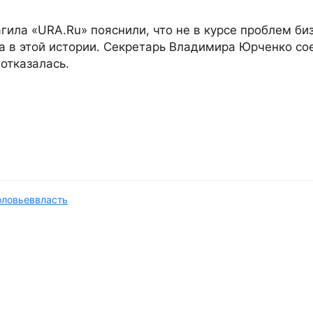
ила «URA.Ru» пояснили, что не в курсе проблем би
а в этой истории. Секретарь Владимира Юрченко со
отказалась.
оловьев
власть