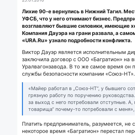
Лихие 90-е вернулись в Нижний Тагил. Ме
УФСБ, что у него отнимают бизнес. Предп
возглавляют бывшие силовики, имеющие хо
Компания Дауэра на грани развала, а сам
«URA.Ru» узнало подробности конфликта.
Виктор Дауэр является исполнительным дир
заключила договор с ООО «Багратион» на в
Уралвагонзавода. В то же самое время он
службы безопасности компании «Союз-НТ».
«Майер работал в „Союз-НТ“, у бывшего с
грязную работу по поручению руководства.
за выход с него потребовали отступные. А,
товарища“ почему-то потребовали с меня»,
Платить предприниматель, разумеется, не с
некоторое время «Багратион» перестал пер