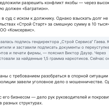
едложили разрешить конфликт якобы — через высо
ую должен «Багратион».
 в суд с иском к должнику. Однако взыскать долг не
ельствах «Строй Старт» за смешную сумму в 10 тыся
ООО «Комсервис».
залась подпись гендиректора „Строй Сервиса“ Гаева. 
хитили и заставили подписать документы о переуступке
нтов и печати фирмы, — пояснил Виктор Дауэр. Через
естовали за найденные 1,5 грамма наркотиков. Сейчас о
аны с требованием разобраться в спорной ситуации
полиции завели уголовное дело о мошенничестве. О
 его бизнесом — дело рук руководителей и покрови
 разных структурах.