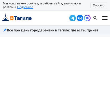
Мы используем cookie для работы сайта, аналитики и
Хорошо
рекламы.
Подробнее
Все про День города
Бензин в Тагиле: где есть, где нет
Все новости
Происшествия
Город
Власть
Жизнь
Экономика
Общество
Рассказать новость