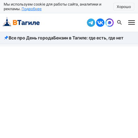
Мы используем cookie для работы сайта, аналитики и
Хорошо
рекламы.
Подробнее
Все про День города
Бензин в Тагиле: где есть, где нет
Все новости
Происшествия
Город
Власть
Жизнь
Экономика
Общество
Рассказать новость