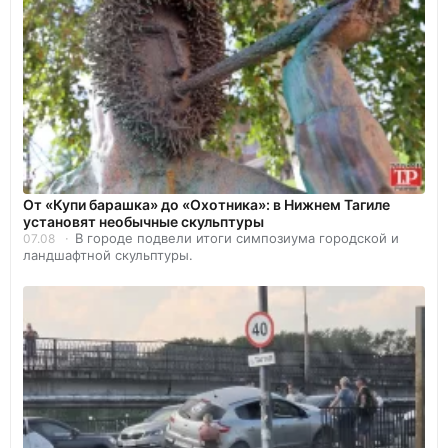
От «Купи барашка» до «Охотника»: в Нижнем Тагиле
установят необычные скульптуры
В городе подвели итоги симпозиума городской и
07.08
ландшафтной скульптуры.