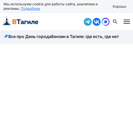
Мы используем cookie для работы сайта, аналитики и
Хорошо
рекламы.
Подробнее
Все про День города
Бензин в Тагиле: где есть, где нет
Все новости
Происшествия
Город
Власть
Жизнь
Экономика
Общество
Рассказать новость