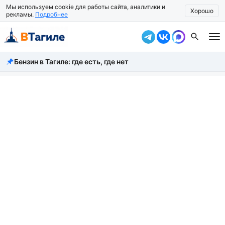
Мы используем cookie для работы сайта, аналитики и
Хорошо
рекламы.
Подробнее
Бензин в Тагиле: где есть, где нет
Все новости
Происшествия
Город
Власть
Жизнь
Экономика
Общество
Рассказать новость