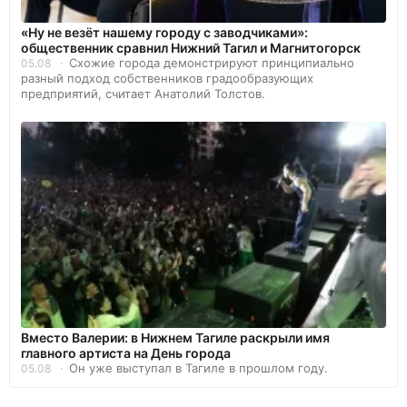
«Ну не везёт нашему городу с заводчиками»:
общественник сравнил Нижний Тагил и Магнитогорск
Схожие города демонстрируют принципиально
05.08
разный подход собственников градообразующих
предприятий, считает Анатолий Толстов.
Вместо Валерии: в Нижнем Тагиле раскрыли имя
главного артиста на День города
Он уже выступал в Тагиле в прошлом году.
05.08