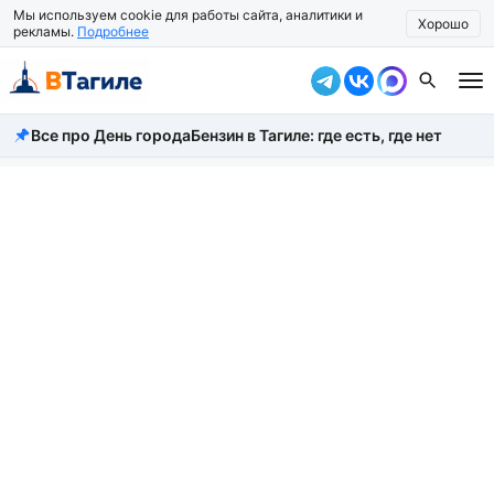
Мы используем cookie для работы сайта, аналитики и
Хорошо
рекламы.
Подробнее
Все про День города
Бензин в Тагиле: где есть, где нет
Все новости
Происшествия
Город
Власть
Жизнь
Экономика
Общество
Рассказать новость