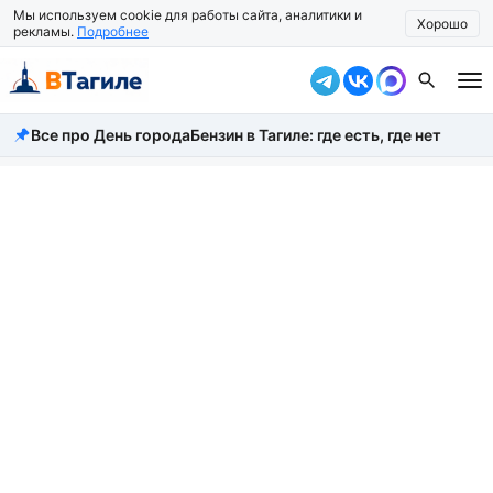
Мы используем cookie для работы сайта, аналитики и
Хорошо
рекламы.
Подробнее
Все про День города
Бензин в Тагиле: где есть, где нет
Все новости
Происшествия
Город
Власть
Жизнь
Экономика
Общество
Рассказать новость