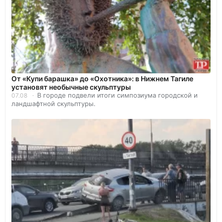
От «Купи барашка» до «Охотника»: в Нижнем Тагиле
установят необычные скульптуры
В городе подвели итоги симпозиума городской и
07.08
ландшафтной скульптуры.