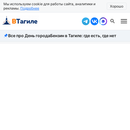
Мы используем cookie для работы сайта, аналитики и
Хорошо
рекламы.
Подробнее
Все про День города
Бензин в Тагиле: где есть, где нет
Все новости
Происшествия
Город
Власть
Жизнь
Экономика
Общество
Рассказать новость