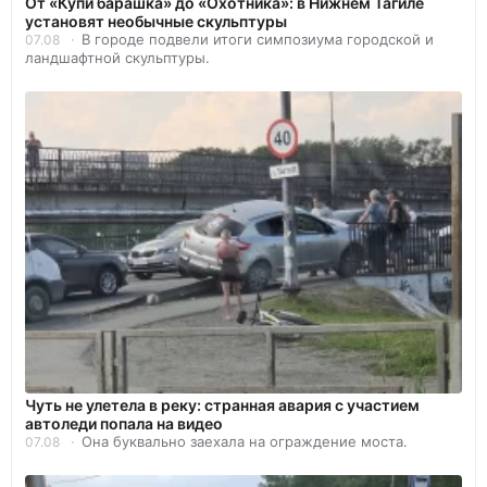
От «Купи барашка» до «Охотника»: в Нижнем Тагиле
установят необычные скульптуры
В городе подвели итоги симпозиума городской и
07.08
ландшафтной скульптуры.
Чуть не улетела в реку: странная авария с участием
автоледи попала на видео
Она буквально заехала на ограждение моста.
07.08