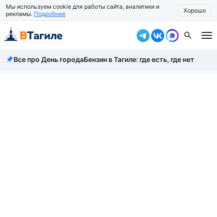
Мы используем cookie для работы сайта, аналитики и
Хорошо
рекламы.
Подробнее
Все про День города
Бензин в Тагиле: где есть, где нет
Все новости
Происшествия
Город
Власть
Жизнь
Экономика
Общество
Рассказать новость