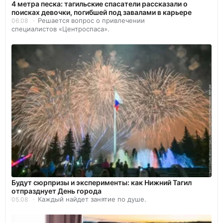
4 метра песка: тагильские спасатели рассказали о
поисках девочки, погибшей под завалами в карьере
Решается вопрос о привлечении
06.08
специалистов «Центроспаса».
Будут сюрпризы и эксперименты: как Нижний Тагил
отпразднует День города
Каждый найдет занятие по душе.
05.08