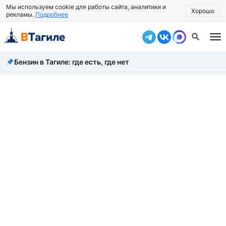
Мы используем cookie для работы сайта, аналитики и
Хорошо
рекламы.
Подробнее
Бензин в Тагиле: где есть, где нет
Все новости
Происшествия
Город
Власть
Жизнь
Экономика
Общество
Рассказать новость